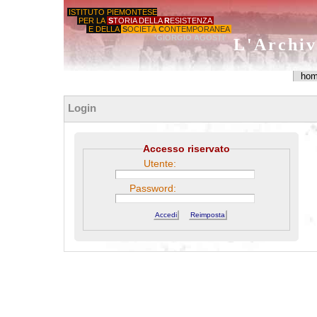
ISTITUTO PIEMONTESE
PER LA
S
TORIA DELLA
R
ESISTENZA
E DELLA
S
OCIETÀ
C
ONTEMPORANEA
'GIORGIO AGOSTI'
L'Archiv
ho
Login
Accesso riservato
Utente:
Password: