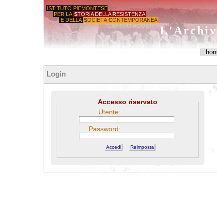
ISTITUTO PIEMONTESE
PER LA
S
TORIA DELLA
R
ESISTENZA
E DELLA
S
OCIETÀ
C
ONTEMPORANEA
'GIORGIO AGOSTI'
L'Archiv
ho
Login
Accesso riservato
Utente:
Password: