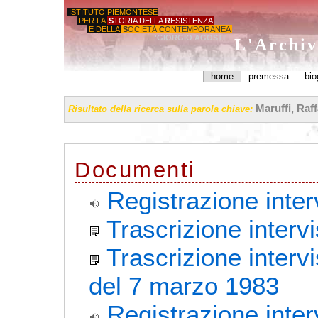
ISTITUTO PIEMONTESE
PER LA
S
TORIA DELLA
R
ESISTENZA
E DELLA
S
OCIETÀ
C
ONTEMPORANEA
'GIORGIO AGOSTI'
L'Archiv
home
premessa
bio
Maruffi, Raff
Risultato della ricerca sulla parola chiave:
Documenti
Registrazione inter
Trascrizione intervi
Trascrizione interv
del 7 marzo 1983
Registrazione inter