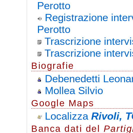
Perotto
Registrazione inte
Perotto
Trascrizione interv
Trascrizione intervi
Biografie
Debenedetti Leona
Mollea Silvio
G
o
o
g
l
e
Maps
Localizza
Rivoli, 
Banca dati del
Parti