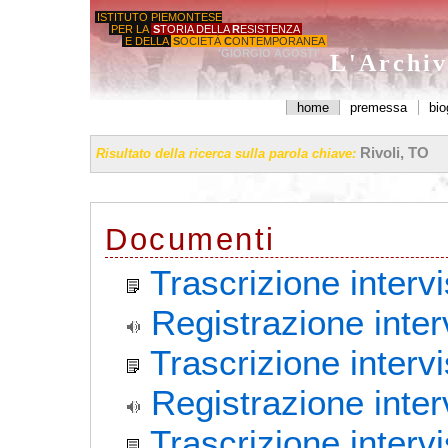
ISTITUTO PIEMONTESE
PER LA
S
TORIA DELLA
R
ESISTENZA
E DELLA
S
OCIETÀ
C
ONTEMPORANEA
'GIORGIO AGOSTI'
L'Archiv
home
premessa
bio
Rivoli, TO
Risultato della ricerca sulla parola chiave:
Documenti
Trascrizione interv
Registrazione inte
Trascrizione intervi
Registrazione inter
Trascrizione interv