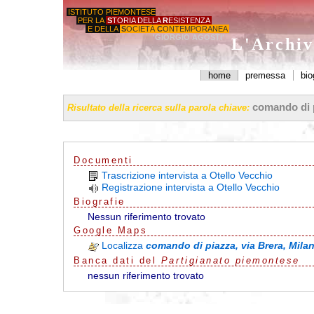
ISTITUTO PIEMONTESE
PER LA
S
TORIA DELLA
R
ESISTENZA
E DELLA
S
OCIETÀ
C
ONTEMPORANEA
'GIORGIO AGOSTI'
L'Archiv
home
premessa
bio
comando di p
Risultato della ricerca sulla parola chiave:
Documenti
Trascrizione intervista a Otello Vecchio
Registrazione intervista a Otello Vecchio
Biografie
Nessun riferimento trovato
G
o
o
g
l
e
Maps
Localizza
comando di piazza, via Brera, Mila
Banca dati del
Partigianato piemontese
nessun riferimento trovato