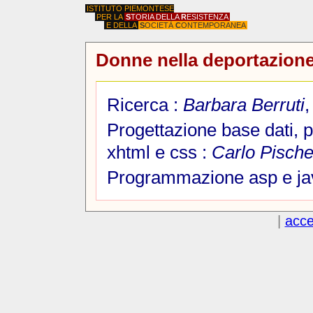
ISTITUTO PIEMONTESE
PER LA
S
TORIA DELLA
R
ESISTENZA
E DELLA
S
OCIETÀ
C
ONTEMPORANEA
Donne nella deportazione
Ricerca :
Barbara Berruti
Progettazione base dati,
xhtml e css :
Carlo Pisch
Programmazione asp e jav
|
acce