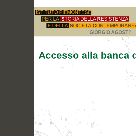
ISTITUTO PIEMONTESE
PER LA
S
TORIA DELLA
R
ESISTENZA
E DELLA
S
OCIETÀ
C
ONTEMPORANE
'GIORGIO AGOSTI'
Accesso alla banca d