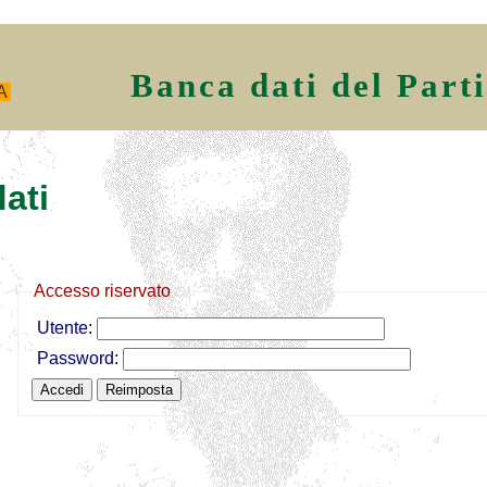
Banca dati del Part
A
ati
Accesso riservato
Utente:
Password: