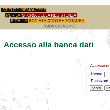
ISTITUTO PIEMONTESE
PER LA
S
TORIA DELLA
R
ESISTENZA
E DELLA
S
OCIETÀ
C
ONTEMPORANEA
'GIORGIO AGOSTI'
Accesso alla banca dati
Accesso ri
Utente:
Password