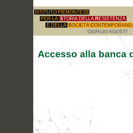
ISTITUTO PIEMONTESE
PER LA
S
TORIA DELLA
R
ESISTENZA
E DELLA
S
OCIETÀ
C
ONTEMPORANE
'GIORGIO AGOSTI'
Accesso alla banca d