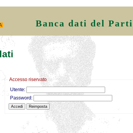
Banca dati del Part
A
ati
Accesso riservato
Utente:
Password: