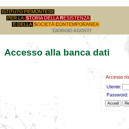
ISTITUTO PIEMONTESE
PER LA
S
TORIA DELLA
R
ESISTENZA
E DELLA
S
OCIETÀ
C
ONTEMPORANEA
'GIORGIO AGOSTI'
Accesso alla banca dati
Accesso ri
Utente:
Password