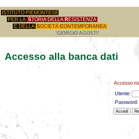
ISTITUTO PIEMONTESE
PER LA
S
TORIA DELLA
R
ESISTENZA
E DELLA
S
OCIETÀ
C
ONTEMPORANEA
'GIORGIO AGOSTI'
Accesso alla banca dati
Accesso ri
Utente:
Password