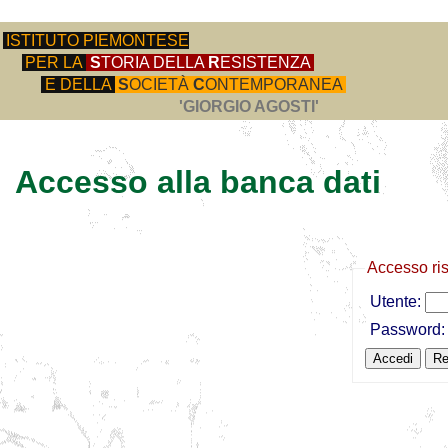
ISTITUTO PIEMONTESE
PER LA
S
TORIA DELLA
R
ESISTENZA
E DELLA
S
OCIETÀ
C
ONTEMPORANEA
'GIORGIO AGOSTI'
Accesso alla banca dati
Accesso ri
Utente:
Password