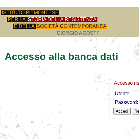
ISTITUTO PIEMONTESE
PER LA
S
TORIA DELLA
R
ESISTENZA
E DELLA
S
OCIETÀ
C
ONTEMPORANEA
'GIORGIO AGOSTI'
Accesso alla banca dati
Accesso ri
Utente:
Password