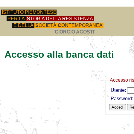
ISTITUTO PIEMONTESE
PER LA
S
TORIA DELLA
R
ESISTENZA
E DELLA
S
OCIETÀ
C
ONTEMPORANEA
'GIORGIO AGOSTI'
Accesso alla banca dati
Accesso ri
Utente:
Password