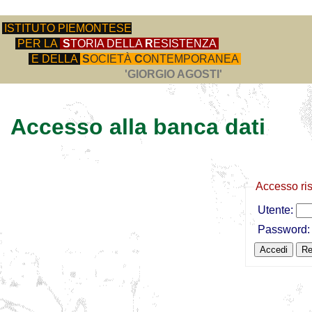
ISTITUTO PIEMONTESE
PER LA
S
TORIA DELLA
R
ESISTENZA
E DELLA
S
OCIETÀ
C
ONTEMPORANEA
'GIORGIO AGOSTI'
Accesso alla banca dati
Accesso ri
Utente:
Password