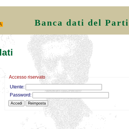
Banca dati del Part
A
ati
Accesso riservato
Utente:
Password: