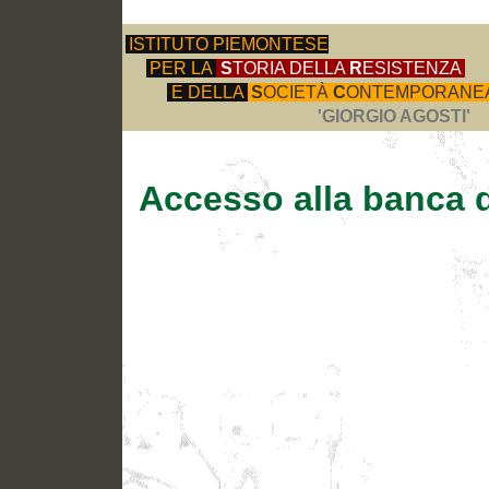
ISTITUTO PIEMONTESE
PER LA
S
TORIA DELLA
R
ESISTENZA
E DELLA
S
OCIETÀ
C
ONTEMPORANE
'GIORGIO AGOSTI'
Accesso alla banca d