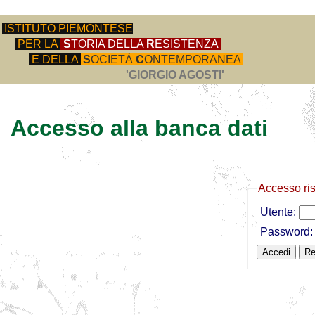
ISTITUTO PIEMONTESE
PER LA
S
TORIA DELLA
R
ESISTENZA
E DELLA
S
OCIETÀ
C
ONTEMPORANEA
'GIORGIO AGOSTI'
Accesso alla banca dati
Accesso ri
Utente:
Password