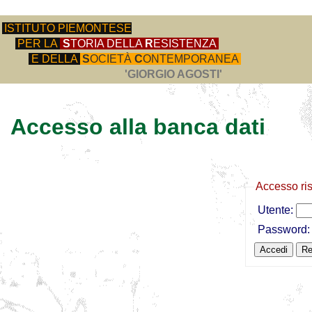
ISTITUTO PIEMONTESE
PER LA
S
TORIA DELLA
R
ESISTENZA
E DELLA
S
OCIETÀ
C
ONTEMPORANEA
'GIORGIO AGOSTI'
Accesso alla banca dati
Accesso ri
Utente:
Password