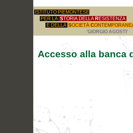
ISTITUTO PIEMONTESE
PER LA
S
TORIA DELLA
R
ESISTENZA
E DELLA
S
OCIETÀ
C
ONTEMPORANE
'GIORGIO AGOSTI'
Accesso alla banca d