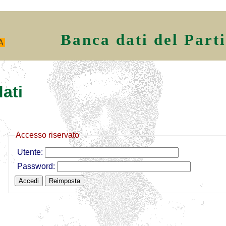
Banca dati del Part
A
ati
Accesso riservato
Utente:
Password: