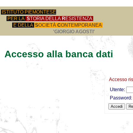
ISTITUTO PIEMONTESE
PER LA
S
TORIA DELLA
R
ESISTENZA
E DELLA
S
OCIETÀ
C
ONTEMPORANEA
'GIORGIO AGOSTI'
Accesso alla banca dati
Accesso ri
Utente:
Password