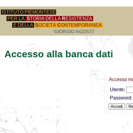
ISTITUTO PIEMONTESE
PER LA
S
TORIA DELLA
R
ESISTENZA
E DELLA
S
OCIETÀ
C
ONTEMPORANEA
'GIORGIO AGOSTI'
Accesso alla banca dati
Accesso ri
Utente:
Password