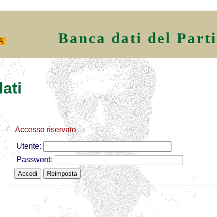
Banca dati del Part
A
ati
Accesso riservato
Utente:
Password: