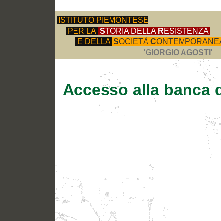
ISTITUTO PIEMONTESE
PER LA
S
TORIA DELLA
R
ESISTENZA
E DELLA
S
OCIETÀ
C
ONTEMPORANE
'GIORGIO AGOSTI'
Accesso alla banca d