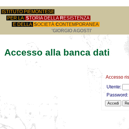
ISTITUTO PIEMONTESE
PER LA
S
TORIA DELLA
R
ESISTENZA
E DELLA
S
OCIETÀ
C
ONTEMPORANEA
'GIORGIO AGOSTI'
Accesso alla banca dati
Accesso ri
Utente:
Password