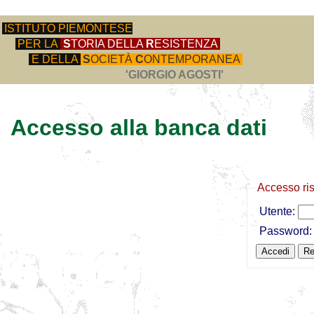
ISTITUTO PIEMONTESE
PER LA
S
TORIA DELLA
R
ESISTENZA
E DELLA
S
OCIETÀ
C
ONTEMPORANEA
'GIORGIO AGOSTI'
Accesso alla banca dati
Accesso ri
Utente:
Password