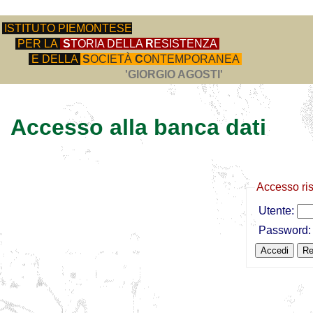
ISTITUTO PIEMONTESE
PER LA
S
TORIA DELLA
R
ESISTENZA
E DELLA
S
OCIETÀ
C
ONTEMPORANEA
'GIORGIO AGOSTI'
Accesso alla banca dati
Accesso ri
Utente:
Password