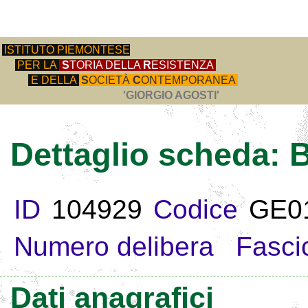
ISTITUTO PIEMONTESE
PER LA
S
TORIA DELLA
R
ESISTENZA
E DELLA
S
OCIETÀ
C
ONTEMPORANEA
'GIORGIO AGOSTI'
Dettaglio scheda:
ID
104929
Codice
GE0
Numero delibera
Fasci
Dati anagrafici