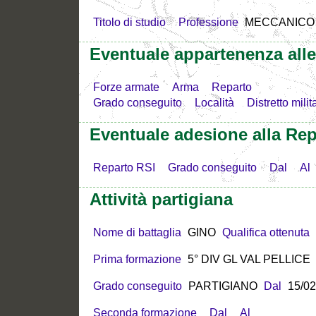
Titolo di studio
Professione
MECCANICO
Eventuale appartenenza all
Forze armate
Arma
Reparto
Grado conseguito
Località
Distretto milit
Eventuale adesione alla Rep
Reparto RSI
Grado conseguito
Dal
Al
Attività partigiana
Nome di battaglia
GINO
Qualifica ottenuta
Prima formazione
5° DIV GL VAL PELLICE
Grado conseguito
PARTIGIANO
Dal
15/02
Seconda formazione
Dal
Al