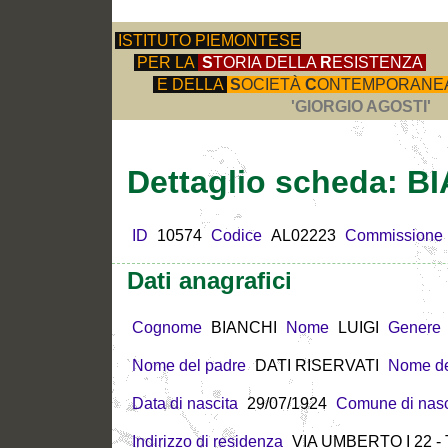
ISTITUTO PIEMONTESE
PER LA
S
TORIA DELLA
R
ESISTENZA
E DELLA
S
OCIETÀ
C
ONTEMPORANE
'GIORGIO AGOSTI'
Dettaglio scheda: B
ID
10574
Codice
AL02223
Commissione
Dati anagrafici
Cognome
BIANCHI
Nome
LUIGI
Genere
Nome del padre
DATI RISERVATI
Nome de
Data di nascita
29/07/1924
Comune di nasc
Indirizzo di residenza
VIA UMBERTO I 22 -