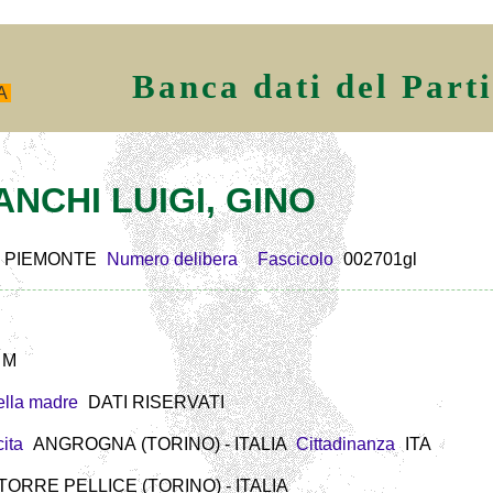
Banca dati del Part
A
IANCHI LUIGI, GINO
PIEMONTE
Numero delibera
Fascicolo
002701gl
M
lla madre
DATI RISERVATI
ita
ANGROGNA (TORINO) - ITALIA
Cittadinanza
ITA
 TORRE PELLICE (TORINO) - ITALIA