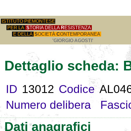
ISTITUTO PIEMONTESE
PER LA
S
TORIA DELLA
R
ESISTENZA
E DELLA
S
OCIETÀ
C
ONTEMPORANEA
'GIORGIO AGOSTI'
Dettaglio scheda
ID
13012
Codice
AL04
Numero delibera
Fasci
Dati anagrafici