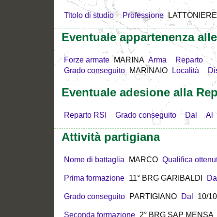
Titolo di studio
Professione
LATTONIERE
Eventuale appartenenza all
Forze armate
MARINA
Arma
Reparto
Grado conseguito
MARINAIO
Località
Di
Eventuale adesione alla Rep
Reparto RSI
Grado conseguito
Dal
Al
Attività partigiana
Nome di battaglia
MARCO
Qualifica ottenu
Prima formazione
11° BRG GARIBALDI
Da
Grado conseguito
PARTIGIANO
Dal
10/10
Seconda formazione
2° BRG SAP MENSA