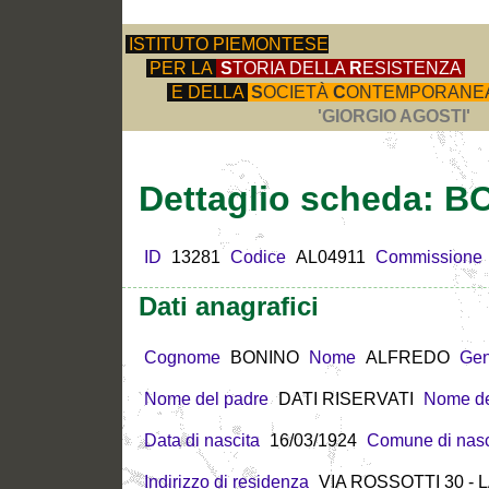
ISTITUTO PIEMONTESE
PER LA
S
TORIA DELLA
R
ESISTENZA
E DELLA
S
OCIETÀ
C
ONTEMPORANE
'GIORGIO AGOSTI'
Dettaglio scheda:
ID
13281
Codice
AL04911
Commissione
Dati anagrafici
Cognome
BONINO
Nome
ALFREDO
Gen
Nome del padre
DATI RISERVATI
Nome de
Data di nascita
16/03/1924
Comune di nasc
Indirizzo di residenza
VIA ROSSOTTI 30 - 