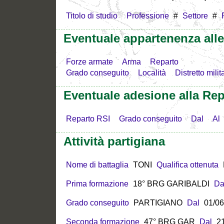
Titolo di studio
Professione
#
Settore
#
Eventuale appartenenza all
Forze armate
Arma
Reparto
Grado conseguito
Località
Distretto milit
Eventuale adesione alla Rep
Reparto RSI
Grado conseguito
Dal
Al
Attività partigiana
Nome di battaglia
TONI
Qualifica ottenuta
Prima formazione
18° BRG GARIBALDI
Da
Grado conseguito
PARTIGIANO
Dal
01/06
Seconda formazione
47° BRG GAR
Dal
2