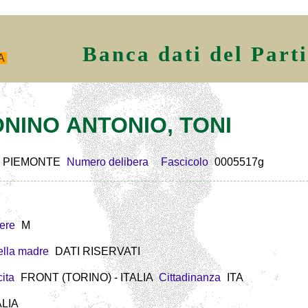
Banca dati del Part
A
BONINO ANTONIO, TONI
PIEMONTE
Numero delibera
Fascicolo
0005517g
ere
M
lla madre
DATI RISERVATI
ita
FRONT (TORINO) - ITALIA
Cittadinanza
ITA
ALIA