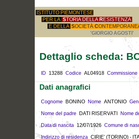
ISTITUTO PIEMONTESE
PER LA
S
TORIA DELLA
R
ESISTENZA
E DELLA
S
OCIETÀ
C
ONTEMPORANE
'GIORGIO AGOSTI'
Dettaglio scheda: 
ID
13288
Codice
AL04918
Commissione
Dati anagrafici
Cognome
BONINO
Nome
ANTONIO
Gen
Nome del padre
DATI RISERVATI
Nome de
Data di nascita
12/07/1926
Comune di nasc
Indirizzo di residenza
CIRIE' (TORINO) - IT