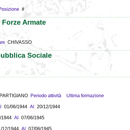
Posizione
#
e Forze Armate
are
CHIVASSO
ubblica Sociale
PARTIGIANO
Periodo attività
Ultima formazione
l
01/06/1944
Al
20/12/1944
/1944
Al
07/06/1945
1/12/1944
Al
07/06/1945