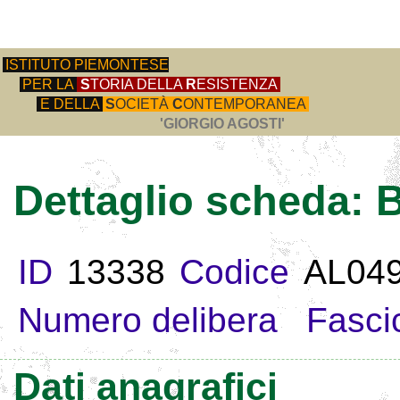
ISTITUTO PIEMONTESE
PER LA
S
TORIA DELLA
R
ESISTENZA
E DELLA
S
OCIETÀ
C
ONTEMPORANEA
'GIORGIO AGOSTI'
Dettaglio scheda:
ID
13338
Codice
AL04
Numero delibera
Fasci
Dati anagrafici