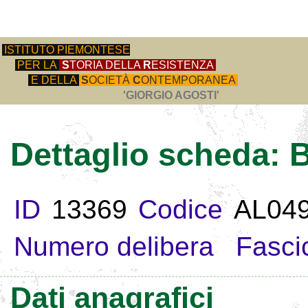
ISTITUTO PIEMONTESE
PER LA
S
TORIA DELLA
R
ESISTENZA
E DELLA
S
OCIETÀ
C
ONTEMPORANEA
'GIORGIO AGOSTI'
Dettaglio scheda:
ID
13369
Codice
AL04
Numero delibera
Fasci
Dati anagrafici