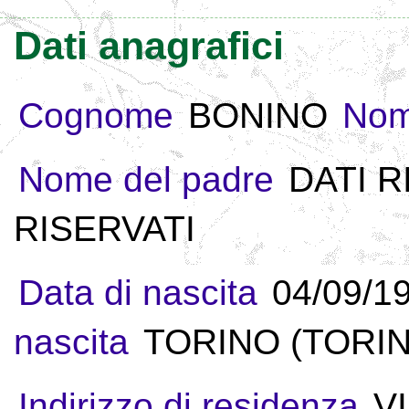
Dati anagrafici
Cognome
BONINO
No
Nome del padre
DATI R
RISERVATI
Data di nascita
04/09/1
nascita
TORINO (TORINO
Indirizzo di residenza
V