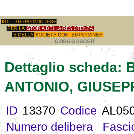
ISTITUTO PIEMONTESE
PER LA
S
TORIA DELLA
R
ESISTENZA
E DELLA
S
OCIETÀ
C
ONTEMPORANEA
'GIORGIO AGOSTI'
Dettaglio scheda
ANTONIO, GIUSEP
ID
13370
Codice
AL05
Numero delibera
Fasci