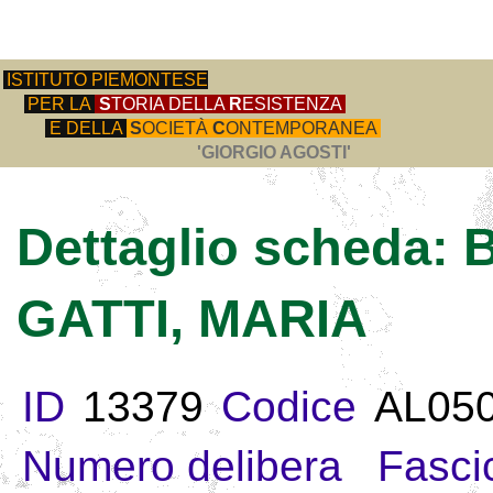
ISTITUTO PIEMONTESE
PER LA
S
TORIA DELLA
R
ESISTENZA
E DELLA
S
OCIETÀ
C
ONTEMPORANEA
'GIORGIO AGOSTI'
Dettaglio scheda
GATTI, MARIA
ID
13379
Codice
AL05
Numero delibera
Fasci