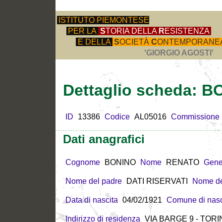
ISTITUTO PIEMONTESE
PER LA
S
TORIA DELLA
R
ESISTENZA
E DELLA
S
OCIETÀ
C
ONTEMPORANE
'GIORGIO AGOSTI'
Dettaglio scheda:
ID
13386
Codice
AL05016
Commissione
Dati anagrafici
Cognome
BONINO
Nome
RENATO
Gene
Nome del padre
DATI RISERVATI
Nome de
Data di nascita
04/02/1921
Comune di nasc
Indirizzo di residenza
VIA BARGE 9 - TORIN