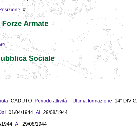
Posizione
#
e Forze Armate
are
ubblica Sociale
nuta
CADUTO
Periodo attività
Ultima formazione
14° DIV 
Dal
01/04/1944
Al
29/08/1944
/1944
Al
29/08/1944