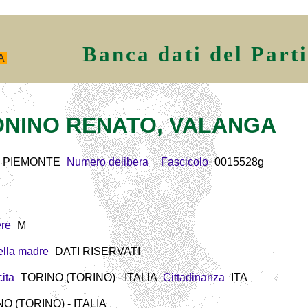
Banca dati del Part
A
 BONINO RENATO, VALANGA
PIEMONTE
Numero delibera
Fascicolo
0015528g
re
M
lla madre
DATI RISERVATI
ita
TORINO (TORINO) - ITALIA
Cittadinanza
ITA
O (TORINO) - ITALIA