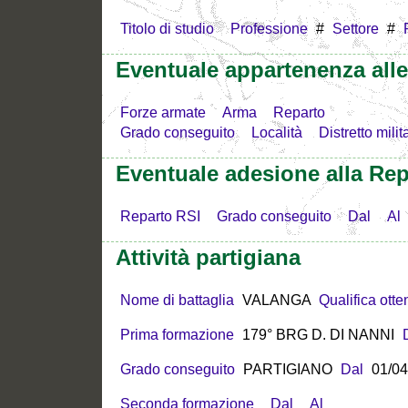
Titolo di studio
Professione
#
Settore
#
Eventuale appartenenza all
Forze armate
Arma
Reparto
Grado conseguito
Località
Distretto milit
Eventuale adesione alla Rep
Reparto RSI
Grado conseguito
Dal
Al
Attività partigiana
Nome di battaglia
VALANGA
Qualifica otte
Prima formazione
179° BRG D. DI NANNI
Grado conseguito
PARTIGIANO
Dal
01/04
Seconda formazione
Dal
Al