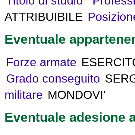
Titolo di studio
Profess
ATTRIBUIBILE
Posizion
Eventuale appartenen
Forze armate
ESERCIT
Grado conseguito
SERG
militare
MONDOVI'
Eventuale adesione a