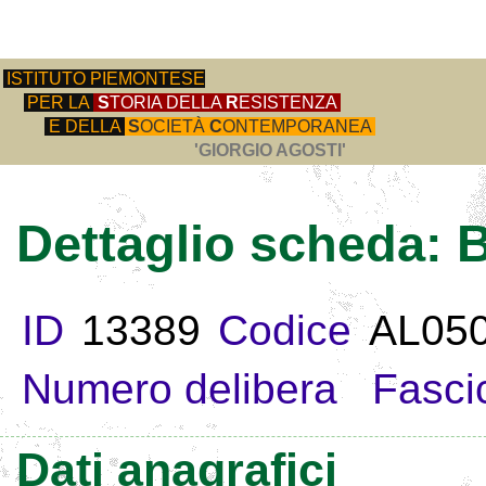
ISTITUTO PIEMONTESE
PER LA
S
TORIA DELLA
R
ESISTENZA
E DELLA
S
OCIETÀ
C
ONTEMPORANEA
'GIORGIO AGOSTI'
Dettaglio scheda
ID
13389
Codice
AL05
Numero delibera
Fasci
Dati anagrafici