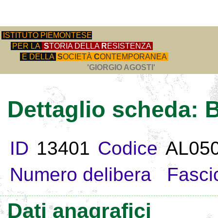
ISTITUTO PIEMONTESE
PER LA
S
TORIA DELLA
R
ESISTENZA
E DELLA
S
OCIETÀ
C
ONTEMPORANEA
'GIORGIO AGOSTI'
Dettaglio scheda:
ID
13401
Codice
AL05
Numero delibera
Fasci
Dati anagrafici