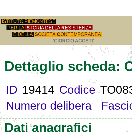
ISTITUTO PIEMONTESE
PER LA
S
TORIA DELLA
R
ESISTENZA
E DELLA
S
OCIETÀ
C
ONTEMPORANEA
'GIORGIO AGOSTI'
Dettaglio scheda
ID
19414
Codice
TO08
Numero delibera
Fasci
Dati anagrafici