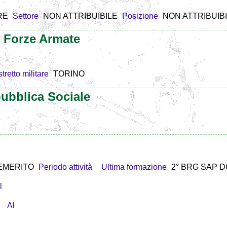
RE
Settore
NON ATTRIBUIBILE
Posizione
NON ATTRIBUIB
e Forze Armate
stretto militare
TORINO
ubblica Sociale
EMERITO
Periodo attività
Ultima formazione
2° BRG SAP D
l
Al