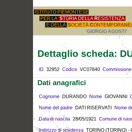
ISTITUTO PIEMONTESE
PER LA
S
TORIA DELLA
R
ESISTENZA
E DELLA
S
OCIETÀ
C
ONTEMPORANE
'GIORGIO AGOSTI'
Dettaglio scheda:
ID
32952
Codice
VC07840
Commissione
Dati anagrafici
Cognome
DURANDO
Nome
GIOVANNI
Nome del padre
DATI RISERVATI
Nome de
Data di nascita
28/05/1921
Comune di nasc
Indirizzo di residenza
TORINO (TORINO) - 