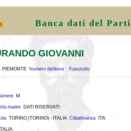
Banca dati del Part
A
 DURANDO GIOVANNI
PIEMONTE
Numero delibera
Fascicolo
Genere
M
lla madre
DATI RISERVATI
ita
TORINO (TORINO) - ITALIA
Cittadinanza
ITA
ITALIA