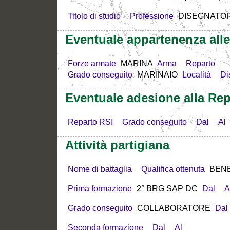
Titolo di studio
Professione
DISEGNATO
Eventuale appartenenza all
Forze armate
MARINA
Arma
Reparto
Grado conseguito
MARINAIO
Località
Di
Eventuale adesione alla Rep
Reparto RSI
Grado conseguito
Dal
Al
Attività partigiana
Nome di battaglia
Qualifica ottenuta
BEN
Prima formazione
2° BRG SAP DC
Dal
A
Grado conseguito
COLLABORATORE
Dal
Seconda formazione
Dal
Al