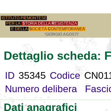
ISTITUTO PIEMONTESE
PER LA
S
TORIA DELLA
R
ESISTENZA
E DELLA
S
OCIETÀ
C
ONTEMPORANEA
'GIORGIO AGOSTI'
Dettaglio scheda
ID
35345
Codice
CN01
Numero delibera
Fasci
Dati anagrafici