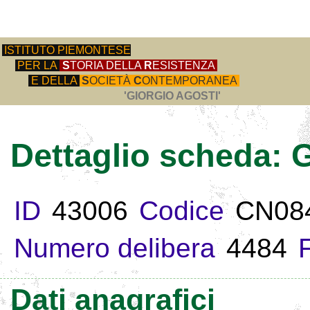
ISTITUTO PIEMONTESE
PER LA
S
TORIA DELLA
R
ESISTENZA
E DELLA
S
OCIETÀ
C
ONTEMPORANEA
'GIORGIO AGOSTI'
Dettaglio scheda:
ID
43006
Codice
CN08
Numero delibera
4484
Dati anagrafici