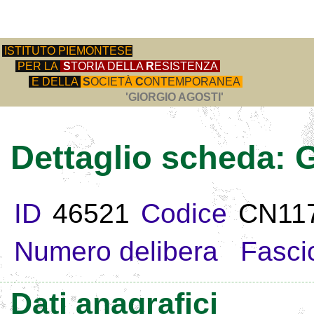
ISTITUTO PIEMONTESE
PER LA
S
TORIA DELLA
R
ESISTENZA
E DELLA
S
OCIETÀ
C
ONTEMPORANEA
'GIORGIO AGOSTI'
Dettaglio scheda:
ID
46521
Codice
CN11
Numero delibera
Fasci
Dati anagrafici