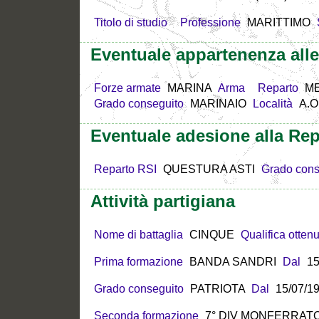
Titolo di studio
Professione
MARITTIMO
Eventuale appartenenza all
Forze armate
MARINA
Arma
Reparto
M
Grado conseguito
MARINAIO
Località
A.O.
Eventuale adesione alla Rep
Reparto RSI
QUESTURA ASTI
Grado cons
Attività partigiana
Nome di battaglia
CINQUE
Qualifica otten
Prima formazione
BANDA SANDRI
Dal
15
Grado conseguito
PATRIOTA
Dal
15/07/1
Seconda formazione
7° DIV MONFERRATO