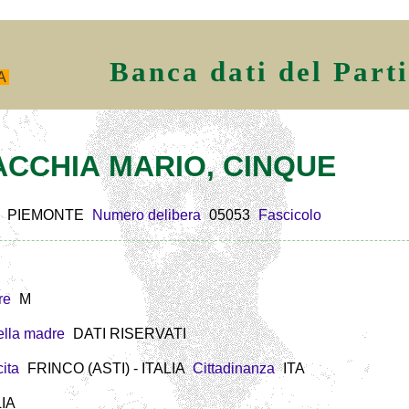
Banca dati del Part
A
MACCHIA MARIO, CINQUE
PIEMONTE
Numero delibera
05053
Fascicolo
re
M
lla madre
DATI RISERVATI
ita
FRINCO (ASTI) - ITALIA
Cittadinanza
ITA
LIA