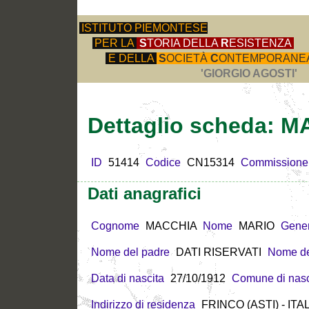
ISTITUTO PIEMONTESE
PER LA
S
TORIA DELLA
R
ESISTENZA
E DELLA
S
OCIETÀ
C
ONTEMPORANE
'GIORGIO AGOSTI'
Dettaglio scheda: 
ID
51414
Codice
CN15314
Commissione
Dati anagrafici
Cognome
MACCHIA
Nome
MARIO
Gene
Nome del padre
DATI RISERVATI
Nome de
Data di nascita
27/10/1912
Comune di nasc
Indirizzo di residenza
FRINCO (ASTI) - ITA