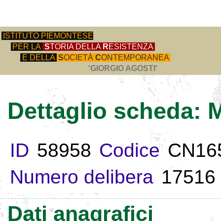
ISTITUTO PIEMONTESE
PER LA
S
TORIA DELLA
R
ESISTENZA
E DELLA
S
OCIETÀ
C
ONTEMPORANEA
'GIORGIO AGOSTI'
Dettaglio scheda:
ID
58958
Codice
CN16
Numero delibera
17516
Dati anagrafici