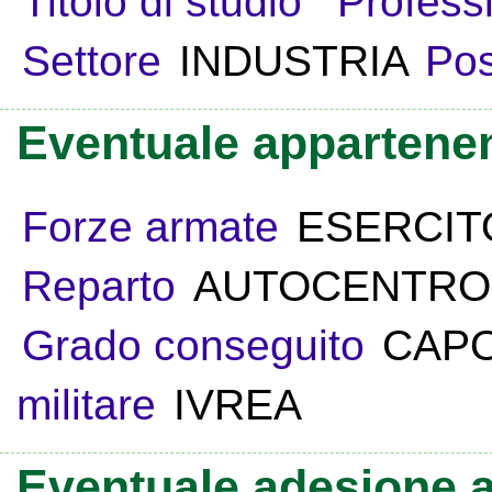
Titolo di studio
Profess
Settore
INDUSTRIA
Pos
Eventuale appartenen
Forze armate
ESERCIT
Reparto
AUTOCENTRO
Grado conseguito
CAP
militare
IVREA
Eventuale adesione a