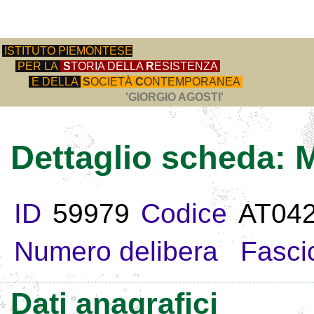
ISTITUTO PIEMONTESE
PER LA
S
TORIA DELLA
R
ESISTENZA
E DELLA
S
OCIETÀ
C
ONTEMPORANEA
'GIORGIO AGOSTI'
Dettaglio scheda: 
ID
59979
Codice
AT04
Numero delibera
Fasci
Dati anagrafici