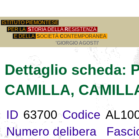
ISTITUTO PIEMONTESE
PER LA
S
TORIA DELLA
R
ESISTENZA
E DELLA
S
OCIETÀ
C
ONTEMPORANEA
'GIORGIO AGOSTI'
Dettaglio scheda:
CAMILLA, CAMILL
ID
63700
Codice
AL10
Numero delibera
Fasci