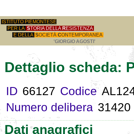
ISTITUTO PIEMONTESE
PER LA
S
TORIA DELLA
R
ESISTENZA
E DELLA
S
OCIETÀ
C
ONTEMPORANEA
'GIORGIO AGOSTI'
Dettaglio scheda:
ID
66127
Codice
AL12
Numero delibera
31420
Dati anagrafici