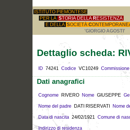
ISTITUTO PIEMONTESE
PER LA
S
TORIA DELLA
R
ESISTENZA
E DELLA
S
OCIETÀ
C
ONTEMPORANE
'GIORGIO AGOSTI'
Dettaglio scheda: 
ID
74241
Codice
VC10249
Commissione
Dati anagrafici
Cognome
RIVERO
Nome
GIUSEPPE
Ge
Nome del padre
DATI RISERVATI
Nome de
Data di nascita
24/02/1921
Comune di nasc
Indirizzo di residenza