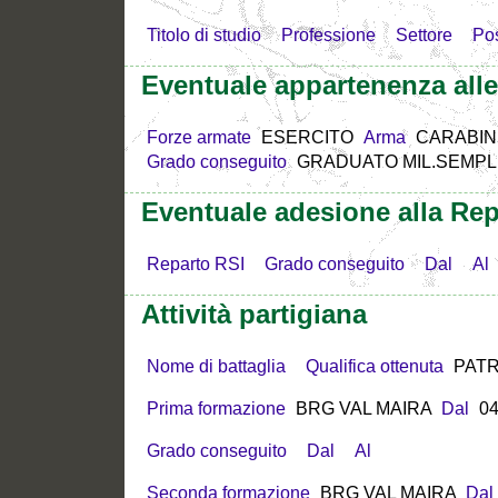
Titolo di studio
Professione
Settore
Po
Eventuale appartenenza all
Forze armate
ESERCITO
Arma
CARABIN
Grado conseguito
GRADUATO MIL.SEMPL
Eventuale adesione alla Rep
Reparto RSI
Grado conseguito
Dal
Al
Attività partigiana
Nome di battaglia
Qualifica ottenuta
PATR
Prima formazione
BRG VAL MAIRA
Dal
04
Grado conseguito
Dal
Al
Seconda formazione
BRG VAL MAIRA
Dal