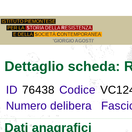
ISTITUTO PIEMONTESE
PER LA
S
TORIA DELLA
R
ESISTENZA
E DELLA
S
OCIETÀ
C
ONTEMPORANEA
'GIORGIO AGOSTI'
Dettaglio scheda
ID
76438
Codice
VC12
Numero delibera
Fasci
Dati anagrafici