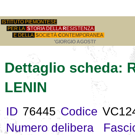
ISTITUTO PIEMONTESE
PER LA
S
TORIA DELLA
R
ESISTENZA
E DELLA
S
OCIETÀ
C
ONTEMPORANEA
'GIORGIO AGOSTI'
Dettaglio scheda:
LENIN
ID
76445
Codice
VC12
Numero delibera
Fasci